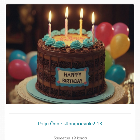
Palju Õnne sünnipäevaks! 13
Saadetud 19 korda