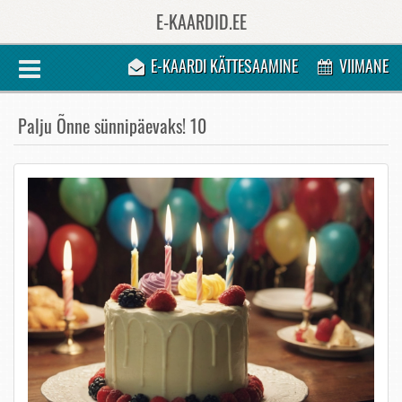
E-KAARDID.EE
E-KAARDI KÄTTESAAMINE
VIIMANE
Palju Õnne sünnipäevaks! 10