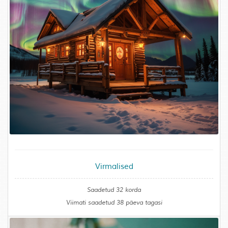
Virmalised
Saadetud 32 korda
Viimati saadetud 38 päeva tagasi