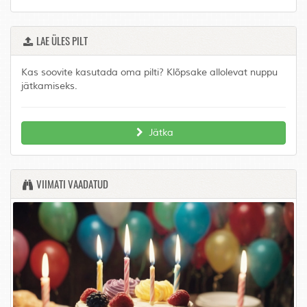
LAE ÜLES PILT
Kas soovite kasutada oma pilti? Klõpsake allolevat nuppu
jätkamiseks.
Jätka
VIIMATI VAADATUD