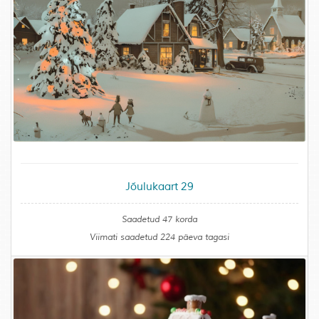
Jõulukaart 29
Saadetud 47 korda
Viimati saadetud 224 päeva tagasi