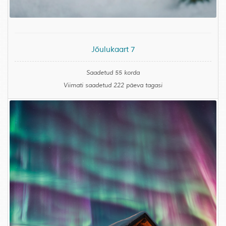
Jõulukaart 7
Saadetud 55 korda
Viimati saadetud 222 päeva tagasi