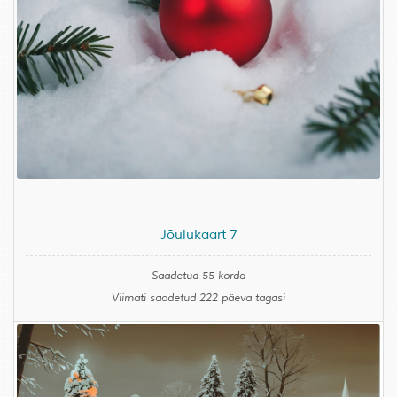
Jõulukaart 7
Saadetud 55 korda
Viimati saadetud 222 päeva tagasi