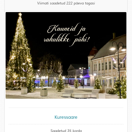
Viimati saadetud 222 päeva tagasi
Kuressaare
Saadetud 35 korda