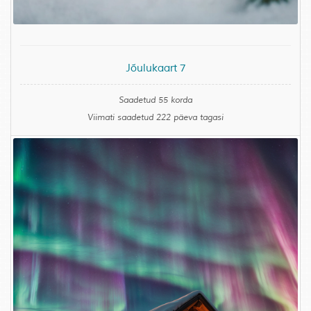
Jõulukaart 7
Saadetud 55 korda
Viimati saadetud 222 päeva tagasi