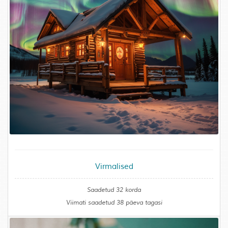
Virmalised
Saadetud 32 korda
Viimati saadetud 38 päeva tagasi