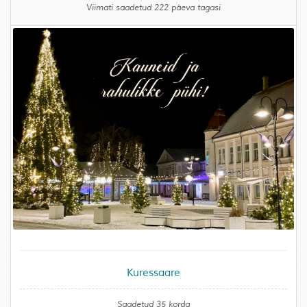
Viimati saadetud 222 päeva tagasi
Kuressaare
Saadetud 35 korda