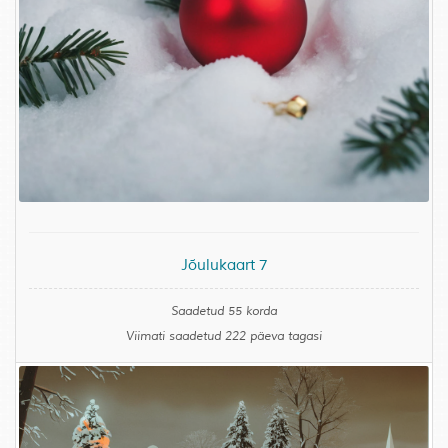
Jõulukaart 7
Saadetud 55 korda
Viimati saadetud 222 päeva tagasi