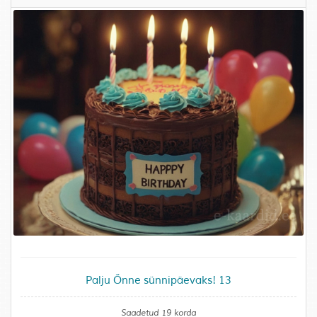
Palju Õnne sünnipäevaks! 13
Saadetud 19 korda