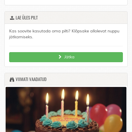
LAE ÜLES PILT
Kas soovite kasutada oma pilti? Klõpsake allolevat nuppu
jätkamiseks.
Jätka
VIIMATI VAADATUD