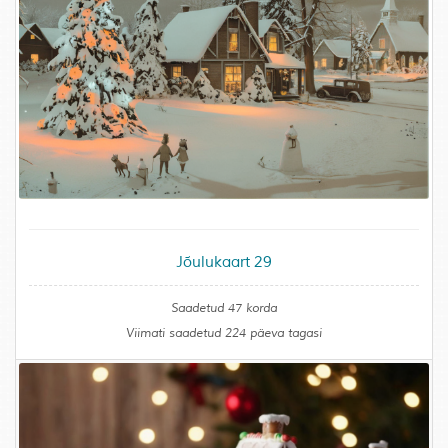
Jõulukaart 29
Saadetud 47 korda
Viimati saadetud 224 päeva tagasi