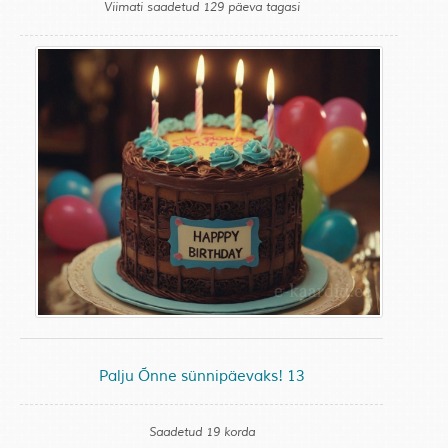
Viimati saadetud 129 päeva tagasi
Palju Õnne sünnipäevaks! 13
Saadetud 19 korda