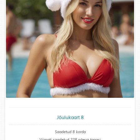
Jõulukaart 8
Saadetud 8 korda
Viimati saadetud 228 päeva tagasi