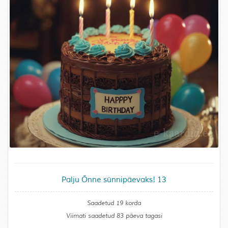
Palju Õnne sünnipäevaks! 13
Saadetud 19 korda
Viimati saadetud 83 päeva tagasi