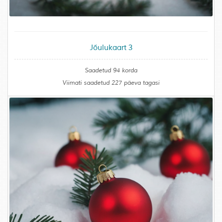
Jõulukaart 3
Saadetud 94 korda
Viimati saadetud 227 päeva tagasi