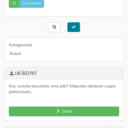
Lisa Emojid
Kategooriad:
Jõulud
LAE ÜLES PILT
Kas soovite kasutada oma pilti? Klõpsake allolevat nuppu
jätkamiseks.
Jätka