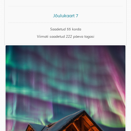
Jõulukaart 7
Saadetud 55 korda
Viimati saadetud 222 päeva tagasi