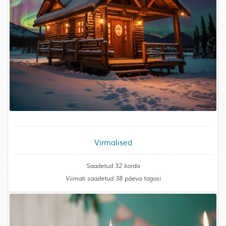
Virmalised
Saadetud 32 korda
Viimati saadetud 38 päeva tagasi