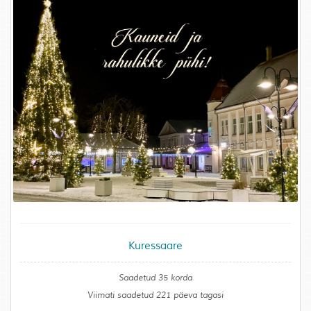
Kuressaare
Saadetud 35 korda
Viimati saadetud 221 päeva tagasi