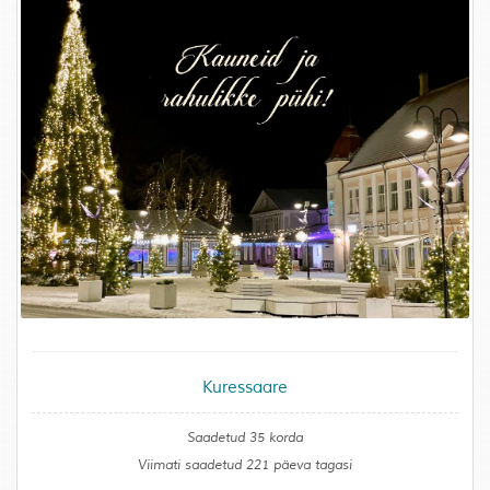
Kuressaare
Saadetud 35 korda
Viimati saadetud 221 päeva tagasi