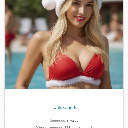
Jõulukaart 8
Saadetud 8 korda
Viimati saadetud 228 päeva tagasi