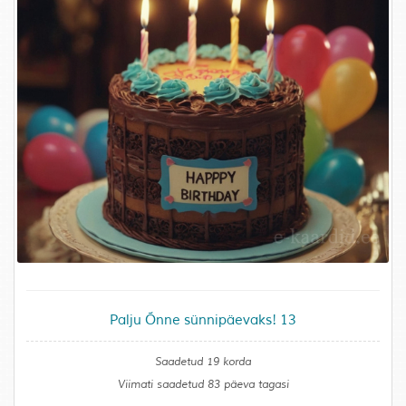
Palju Õnne sünnipäevaks! 13
Saadetud 19 korda
Viimati saadetud 83 päeva tagasi