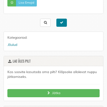
Lisa Emojid
Kategooriad:
Jõulud
LAE ÜLES PILT
Kas soovite kasutada oma pilti? Klõpsake allolevat nuppu
jätkamiseks.
Jätka