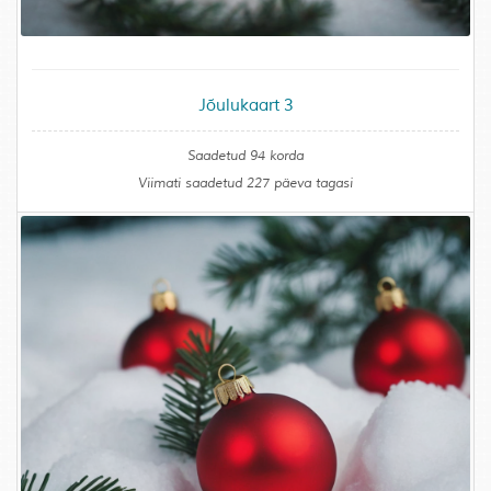
Jõulukaart 3
Saadetud 94 korda
Viimati saadetud 227 päeva tagasi