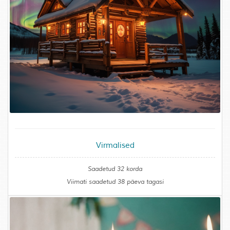
Virmalised
Saadetud 32 korda
Viimati saadetud 38 päeva tagasi