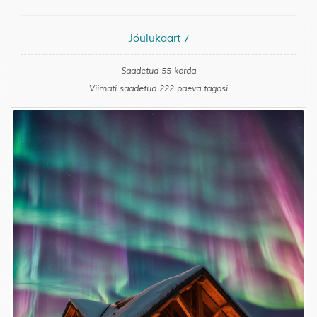
Jõulukaart 7
Saadetud 55 korda
Viimati saadetud 222 päeva tagasi