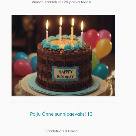
Viimati saadetud 129 päeva tagasi
Palju Õnne sünnipäevaks! 13
Saadetud 19 korda